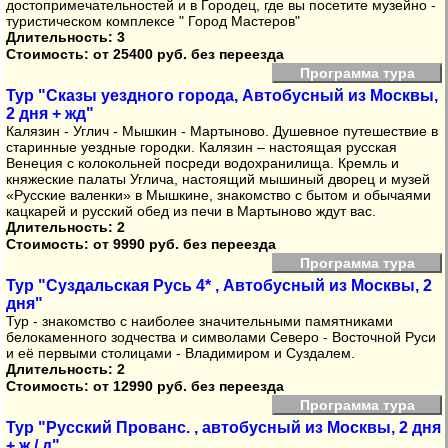
достопримечательностей и в Городец, где вы посетите музейно -
туристическом комплексе " Город Мастеров"
Длительность: 3
Стоимость:
от 25400 руб. без переезда
Программа тура
Тур "Сказы уездного города, Автобусный из Москвы,
2 дня + жд"
Калязин - Углич - Мышкин - Мартыново. Душевное путешествие в
старинные уездные городки. Калязин – настоящая русская
Венеция с колокольней посреди водохранилища. Кремль и
княжеские палаты Углича, настоящий мышиный дворец и музей
«Русские валенки» в Мышкине, знакомство с бытом и обычаями
кацкарей и русский обед из печи в Мартыново ждут вас.
Длительность: 2
Стоимость:
от 9990 руб. без переезда
Программа тура
Тур "Суздальская Русь 4* , Автобусный из Москвы, 2
дня"
Тур - знакомство с наиболее значительными памятниками
белокаменного зодчества и символами Северо - Восточной Руси
и её первыми столицами - Владимиром и Суздалем.
Длительность: 2
Стоимость:
от 12990 руб. без переезда
Программа тура
Тур "Русский Прованс. , автобусный из Москвы, 2 дня
+ ж / д"