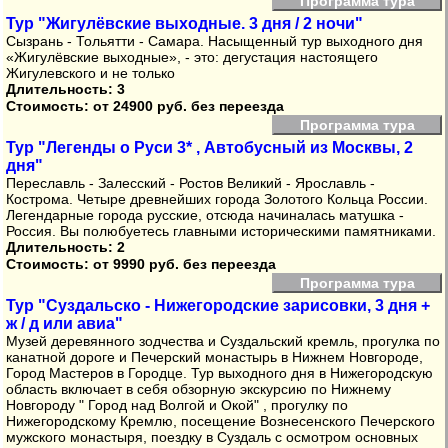
Программа тура
Тур "Жигулёвские выходные. 3 дня / 2 ночи"
Сызрань - Тольятти - Самара. Насыщенный тур выходного дня
«Жигулёвские выходные», - это: дегустация настоящего
Жигулевского и не только
Длительность: 3
Стоимость:
от 24900 руб. без переезда
Программа тура
Тур "Легенды о Руси 3* , Автобусный из Москвы, 2
дня"
Переславль - Залесский - Ростов Великий - Ярославль -
Кострома. Четыре древнейших города Золотого Кольца России.
Легендарные города русские, отсюда начиналась матушка -
Россия. Вы полюбуетесь главными историческими памятниками.
Длительность: 2
Стоимость:
от 9990 руб. без переезда
Программа тура
Тур "Суздальско - Нижегородские зарисовки, 3 дня +
ж / д или авиа"
Музей деревянного зодчества и Суздальский кремль, прогулка по
канатной дороге и Печерский монастырь в Нижнем Новгороде,
Город Мастеров в Городце. Тур выходного дня в Нижегородскую
область включает в себя обзорную экскурсию по Нижнему
Новгороду " Город над Волгой и Окой" , прогулку по
Нижегородскому Кремлю, посещение Вознесенского Печерского
мужского монастыря, поездку в Суздаль с осмотром основных