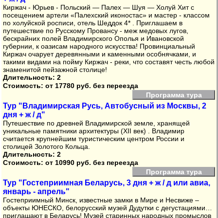
Киржач - Юрьев - Польский — Палех — Шуя — Холуй Хит с
посещением артели «Палехский иконостас» и мастер - классом
по холуйской росписи, отель Шеддок 4* . Приглашаем в
путешествие по Русскому Провансу - меж медовых лугов,
бескрайних полей Владимирского Ополья и Ивановской
губернии, к оазисам народного искусства! Провинциальный
Киржач очарует деревянными и каменными особнячками, и
такими видами на пойму Киржач - реки, что составят честь любой
знаменитой пейзажной столице!
Длительность: 2
Стоимость:
от 17780 руб. без переезда
Программа тура
Тур "Владимирская Русь, Автобусный из Москвы, 2
дня + ж / д"
Путешествие по древней Владимирской земле, хранящей
уникальные памятники архитектуры (XII век) . Владимир
считается крупнейшим туристическим центром России и
столицей Золотого Кольца.
Длительность: 2
Стоимость:
от 10990 руб. без переезда
Программа тура
Тур "Гостеприимная Беларусь, 3 дня + ж / д или авиа,
январь - апрель"
Гостеприимный Минск, известные замки в Мире и Несвиже –
объекты ЮНЕСКО, белорусский музей Дудутки с дегустациями…
приглашают в Беларусь! Музей старинных народных промыслов