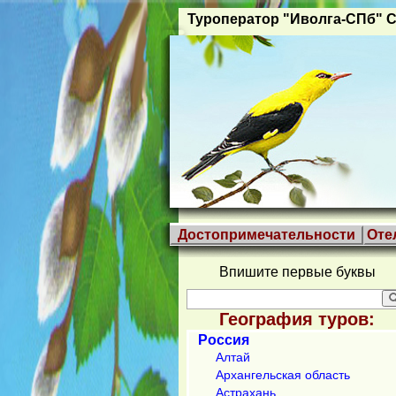
Туроператор "Иволга-СПб" С
Достопримечательности
Оте
Впишите первые буквы
География туров:
Россия
Алтай
Архангельская область
Астрахань