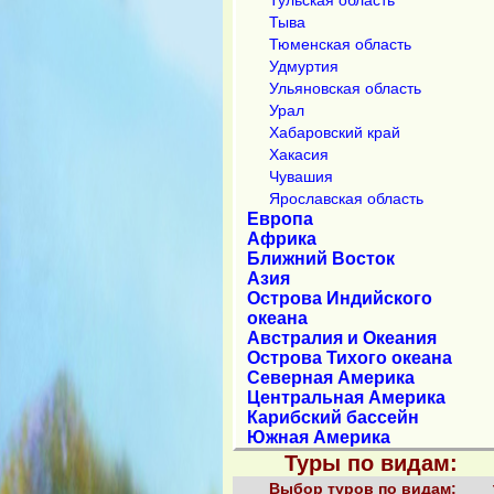
Тыва
Тюменская область
Удмуртия
Ульяновская область
Урал
Хабаровский край
Хакасия
Чувашия
Ярославская область
Европа
Африка
Ближний Восток
Азия
Острова Индийского
океана
Австралия и Океания
Острова Тихого океана
Северная Америка
Центральная Америка
Карибский бассейн
Южная Америка
Туры по видам:
Выбор туров по видам: