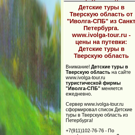
Детские туры в
Тверскую область от
"Иволга-СПБ" из Санк
Петербурга.
www.ivolga-tour.ru -
цены на путевки:
Детские туры в
Тверскую область
Внимание!
Детские туры в
Тверскую область
на сайте
www.ivolga-tour.ru
туристической фирмы
"Иволга-СПБ"
меняется
ежедневно.
Cервер www.ivolga-tour.ru
сформировал список Детские
туры в Тверскую область из
Петербурга!
+7(911)102-76-76 - По