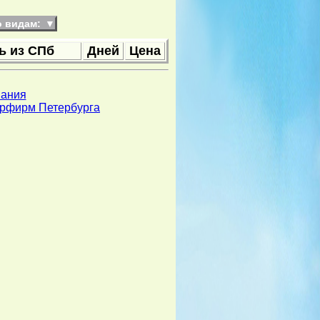
о видам:
▼
ь из СПб
Дней
Цена