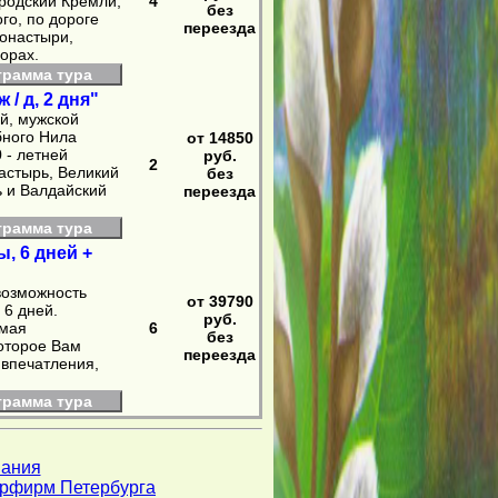
ородский Кремли,
4
без
го, по дороге
переезда
онастыри,
горах.
грамма тура
/ д, 2 дня"
й, мужской
бного Нила
от 14850
 - летней
руб.
2
астырь, Великий
без
ь и Валдайский
переезда
грамма тура
, 6 дней +
 возможность
от 39790
 6 дней.
руб.
емая
6
без
которое Вам
переезда
 впечатления,
грамма тура