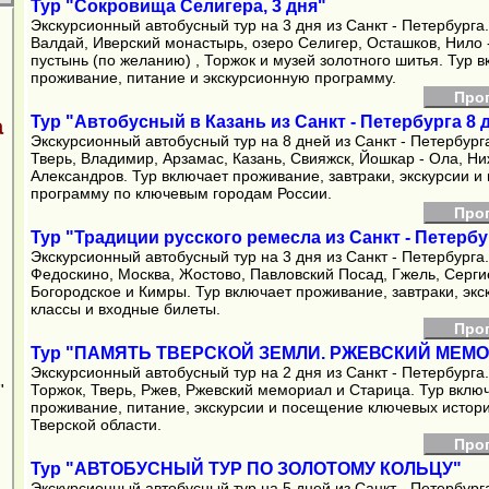
Тур "Сокровища Селигера, 3 дня"
Экскурсионный автобусный тур на 3 дня из Санкт - Петербурга
Валдай, Иверский монастырь, озеро Селигер, Осташков, Нило 
пустынь (по желанию) , Торжок и музей золотного шитья. Тур 
проживание, питание и экскурсионную программу.
Про
Тур "Автобусный в Казань из Санкт - Петербурга 8 
а
Экскурсионный автобусный тур на 8 дней из Санкт - Петербург
Тверь, Владимир, Арзамас, Казань, Свияжск, Йошкар - Ола, Н
Александров. Тур включает проживание, завтраки, экскурсии 
программу по ключевым городам России.
Про
Тур "Традиции русского ремесла из Санкт - Петербу
Экскурсионный автобусный тур на 3 дня из Санкт - Петербурга
Федоскино, Москва, Жостово, Павловский Посад, Гжель, Серги
Богородское и Кимры. Тур включает проживание, завтраки, экск
классы и входные билеты.
Про
Тур "ПАМЯТЬ ТВЕРСКОЙ ЗЕМЛИ. РЖЕВСКИЙ МЕМ
Экскурсионный автобусный тур на 2 дня из Санкт - Петербурга
Торжок, Тверь, Ржев, Ржевский мемориал и Старица. Тур вклю
"
проживание, питание, экскурсии и посещение ключевых истор
Тверской области.
Про
Тур "АВТОБУСНЫЙ ТУР ПО ЗОЛОТОМУ КОЛЬЦУ"
Экскурсионный автобусный тур на 5 дней из Санкт - Петербур