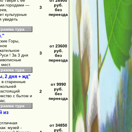
о Твери с её
от 26900
ыми городами —
руб.
3
еев,
без
ет культурные
переезда
я увидеть
грамма тура
."
ские Горы,
вное
от 23600
кательное
руб.
3
уси ! За 3 дня
без
живописные
переезда
 мест.
грамма тура
, 2 дня + жд"
е в старинные
от 9990
окольней
руб.
 настоящий
2
без
мство с бытом и
переезда
ас.
грамма тура
й из
 отличная
от 34850
ак: музей -
руб.