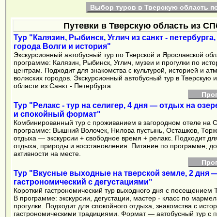
Выбор туров в Тверскую область п
Путевки в Тверскую область из СП
Тур "Калязин, Рыбинск, Углич из санкт - петербурга,
города Волги и история"
Экскурсионный автобусный тур по Тверской и Ярославской обл
программе: Калязин, Рыбинск, Углич, музеи и прогулки по ист
центрам. Подходит для знакомства с культурой, историей и а
волжских городов. Экскурсионный автобусный тур в Тверскую 
области из Санкт - Петербурга
Про
Тур "Релакс - тур на селигер, 4 дня — отдых на озе
и спокойный формат"
Комбинированный тур с проживанием в загородном отеле на С
программе: Вышний Волочек, Нилова пустынь, Осташков, Торж
отдыха — экскурсии + свободное время + релакс. Подходит дл
отдыха, природы и восстановления. Питание по программе, д
активности на месте.
Про
Тур "Вкусные выходные на тверской земле, 2 дня 
гастрономический с дегустациями"
Короткий гастрономический тур выходного дня с посещением Т
В программе: экскурсии, дегустации, мастер - класс по мармел
прогулки. Подходит для спокойного отдыха, знакомства с исто
гастрономическими традициями. Формат — автобусный тур с 