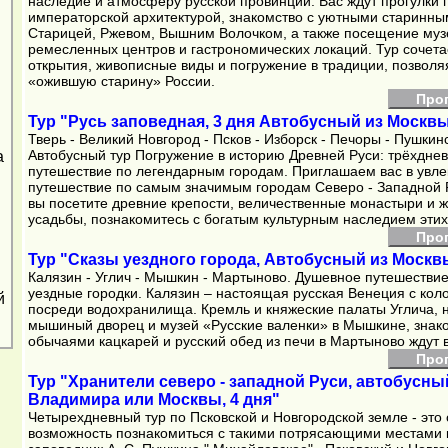
наследие и атмосферу русской провинции. Вас ждут прогулки п
императорской архитектурой, знакомство с уютными старинн
Старицей, Ржевом, Вышним Волочком, а также посещение муз
ремесленных центров и гастрономических локаций. Тур сочета
открытия, живописные виды и погружение в традиции, позволя
«ожившую старину» России.
Про
Тур "Русь заповедная, 3 дня Автобусный из Москвы
Тверь - Великий Новгород - Псков - Изборск - Печоры - Пушкин
Автобусный тур Погружение в историю Древней Руси: трёхдне
а
путешествие по легендарным городам. Приглашаем вас в увле
путешествие по самым значимым городам Северо - Западной Р
вы посетите древние крепости, величественные монастыри и 
усадьбы, познакомитесь с богатым культурным наследием этих
Про
Тур "Сказы уездного города, Автобусный из Москвы
Калязин - Углич - Мышкин - Мартыново. Душевное путешестви
уездные городки. Калязин – настоящая русская Венеция с кол
й
посреди водохранилища. Кремль и княжеские палаты Углича,
мышиный дворец и музей «Русские валенки» в Мышкине, знако
обычаями кацкарей и русский обед из печи в Мартыново ждут в
Про
Тур "Хранители северо - западной Руси, автобусны
Владимира или Москвы, 4 дня"
Четырехдневный тур по Псковской и Новгородской земле - это
возможность познакомиться с такими потрясающими местами к