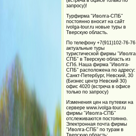
(встреча в офисе только по
запросу)!
Турфирма "Иволга-СПБ"
постоянно вносит на сайт
ivolga-tour.ru новые туры в
Тверскую область.
По телефону +7(911)102-76-76
актуальные туры
туристической фирмы "Иволга
СПБ" в Тверскую область из
СПб. Наша фирма "Иволга-
СПБ" расположена по адресу:
Санкт-Петербург, Невский, 30
(Бизнес центр Невский 30)
офис 4020 (встреча в офисе
только по запросу)
Изменения цен на путевки на
сервере www.ivolga-tour.ru
фирмы "Иволга-СПБ"
отслеживаются постоянно.
Электронная почта фирмы
"Иволга-СПБ" по турам в
Тверскую область: