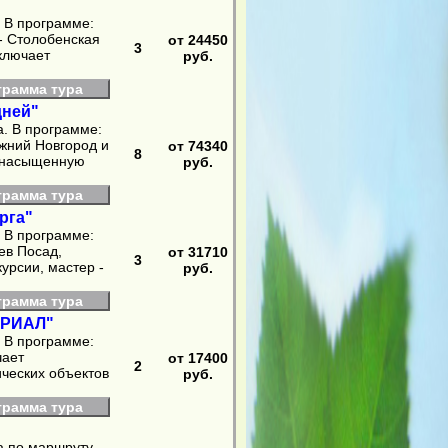
. В программе:
- Столобенская
от 24450
3
включает
руб.
грамма тура
дней"
а. В программе:
ижний Новгород и
от 74340
8
и насыщенную
руб.
грамма тура
рга"
. В программе:
ев Посад,
от 31710
3
урсии, мастер -
руб.
грамма тура
ОРИАЛ"
. В программе:
чает
от 17400
2
ических объектов
руб.
грамма тура
га по маршруту