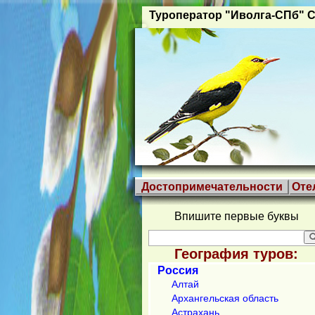
Туроператор "Иволга-СПб" С
Достопримечательности
Оте
Впишите первые буквы
География туров:
Россия
Алтай
Архангельская область
Астрахань