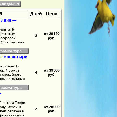
о видам:
▼
б
Дней
Цена
 3 дня —
астям. В
орическим
от 29140
3
тмосферой
руб.
и Ярославскую
грамма тура
ре, монастыри
елигере. В
ок. Формат
от 39500
4
я спокойного
руб.
ополнительные
грамма тура
—
оржка и Твери.
аду, музеи и
от 20000
2
рией региона и
руб.
проживанием в