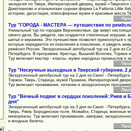
экскурсия по Твери, Императорский дворец, музей «Тверского 
Домотканово и итальянская сырная ферма La Fattoria Little Ital
историю, дегустации, атмосферные музеи и красивые места Тв
Про
Тур "ГОРОДА - МАСТЕРА — путешествие по ремёсл
Уникальный тур по городам Верхневолжья, где живут настоящ
своего дела. Вы увидите, как создаются стеклянные игрушки, в
шитьё и керамика. Это путешествие позволит прикоснуться к т
которые передаются из поколения в поколение, и увидеть жив
ремёсел России. Экскурсионный автобусный тур на 2 дня из Са
Петербурга. В программе: Крестцы, Вышний Волочек, Торжок и
Тур включает мастер - классы, музеи народных промыслов и эк
Про
Тур "Нескучные выходные в Тверской губернии, 2 
Экскурсионный автобусный тур на 2 дня из Санкт - Петербурга
Торжок, Тверь, Старица, музей Пушкина, Императорский дворе
Тур включает проживание, питание и экскурсионную программу
Про
Тур "Вечный подвиг в сердцах поколений: Ржев и Б
дня"
Экскурсионный автобусный тур на 3 дня из Санкт - Петербурга
Тверь, Ржев, Бородинское поле, Можайск, Старица, военные м
мемориалы. Тур включает проживание, завтраки, экскурсионн
и входные билеты.
Про
▼