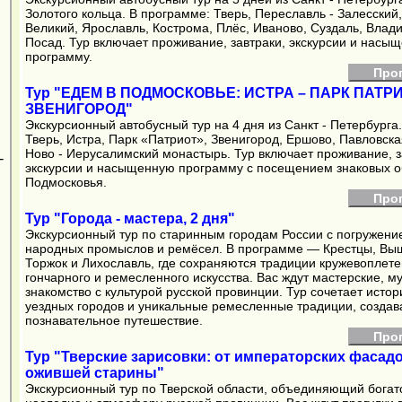
Золотого кольца. В программе: Тверь, Переславль - Залесский,
Великий, Ярославль, Кострома, Плёс, Иваново, Суздаль, Влад
Посад. Тур включает проживание, завтраки, экскурсии и насы
программу.
Про
Тур "ЕДЕМ В ПОДМОСКОВЬЕ: ИСТРА – ПАРК ПАТРИ
ЗВЕНИГОРОД"
Экскурсионный автобусный тур на 4 дня из Санкт - Петербурга
Тверь, Истра, Парк «Патриот», Звенигород, Ершово, Павловска
Ново - Иерусалимский монастырь. Тур включает проживание, з
-
экскурсии и насыщенную программу с посещением знаковых о
Подмосковья.
Про
Тур "Города - мастера, 2 дня"
Экскурсионный тур по старинным городам России с погружени
народных промыслов и ремёсел. В программе — Крестцы, Вы
Торжок и Лихославль, где сохраняются традиции кружевоплете
гончарного и ремесленного искусства. Вас ждут мастерские, м
знакомство с культурой русской провинции. Тур сочетает исто
уездных городов и уникальные ремесленные традиции, созда
познавательное путешествие.
Про
Тур "Тверские зарисовки: от императорских фасад
ожившей старины"
Экскурсионный тур по Тверской области, объединяющий богат