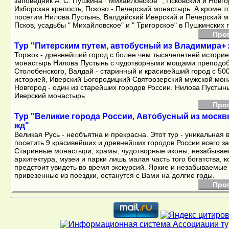
заповедник А. С. Пушкина " Михайловское" , Псковский и Новг
Изборская крепость, Псково - Печерский монастырь. А кроме то
посетим Нилова Пустынь, Валдайский Иверский и Печерский м
Псков, усадьбы " Михайловское" и " Тригорское" в Пушкинских 
Про
Тур "Питерским путем, автобусный из Владимира+ ж 
Торжок - древнейший город с более чем тысячелетней историе
монастырь Нилова Пустынь с чудотворными мощами преподо
Столобенского, Валдай - старинный и красивейший город с 500
историей, Иверский Богородицкий Святоозерский мужской мон
Новгород - один из старейших городов России. Нилова Пустын
Иверский монастырь
Про
Тур "Великие города России, Автобусный из москвы
жд"
Великая Русь - необъятна и прекрасна. Этот тур - уникальная
посетить 9 красивейших и древнейших городов России всего за
Старинные монастыри, храмы, чудотворные иконы, незабыва
архитектура, музеи и парки лишь малая часть того богатства, 
предстоит увидеть во время экскурсий. Яркие и незабываемые
привезенные из поездки, останутся с Вами на долгие годы.
Про