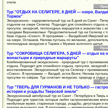
отеле.
Про
Тур "ОТДЫХ НА СЕЛИГЕРЕ, 8 ДНЕЙ — озеро, Валдай
Торжок"
Экскурсионно - оздоровительный тур на 8 дней из Санкт - Пете
отдыхом на озере Селигер. Подходит для спокойного отдыха н
прогулок, экскурсий, теплоходных маршрутов и знакомства с и
городами Верхневолжья. Продолжительный тур на Селигер с 
базе отдыха «Сокол». В программе — Валдайский Иверский м
на озере, Осташков, Нилова пустынь по желанию, дополнител
теплоходные экскурсии и Торжок с Музеем золотного шитья.
Про
Тур "СОКРОВИЩА СЕЛИГЕРА, 5 ДНЕЙ — отдых на о
монастыри и природные маршруты"
Комбинированный экскурсионно - природный тур с проживание
отдыха. Подходит для спокойного отдыха, прогулок, экскурсий 
восстановления. Экскурсионный тур на Селигер с проживание
«Сокол». В программе — Валдай, исток Волги, Нилова пустынь
прогулки по озёрам. Тур сочетает экскурсии, природу и отдых у
Про
Тур "ТВЕРЬ ДЛЯ ГУРМАНОВ И НЕ ТОЛЬКО — гастро
история и усадьбы Тверской земли"
Экскурсионный автобусный тур из Санкт - Петербурга в Тверь н
Подходит для туристов, которые любят гастрономические впеч
необычные музеи, старинные города, усадьбы, дегустации и 
поездки выходного дня. В программе — мармеладная фабрика