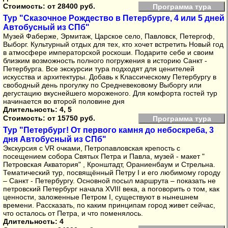
Стоимость:
от 28400 руб.
Программа тура
Тур "Сказочное Рождество в Петербурге, 4 или 5 дней
Автобусный из СПб"
Музей Фаберже, Эрмитаж, Царское село, Павловск, Петергоф,
Выборг. Культурный отдых для тех, кто хочет встретить Новый год
в атмосфере императорской роскоши. Подарите себе и своим
близким возможность полного погружения в историю Санкт -
Петербурга. Все экскурсии тура подходят для ценителей
искусства и архитектуры. Добавь к Классическому Петербургу в
свободный день прогулку по Средневековому Выборгу или
дегустацию вкуснейшего мороженого. Для комфорта гостей тур
начинается во второй половине дня
Длительность: 4, 5
Стоимость:
от 15750 руб.
Программа тура
Тур "Петербург! От первого камня до небоскреба, 3
дня Автобусный из СПб"
Экскурсия с VR очками, Петропавловская крепость с
посещением собора Святых Петра и Павла, музей - макет "
Петровская Акватория" , Кронштадт, Ораниенбаум и Стрельна.
Тематический тур, посвящённый Петру I и его любимому городу
– Санкт - Петербургу. Основной посыл маршрута – показать не
петровский Петербург начала XVIII века, а поговорить о том, как
ценности, заложенные Петром I, существуют в нынешнем
времени. Рассказать, по каким принципам город живет сейчас,
что осталось от Петра, и что поменялось.
Длительность: 4