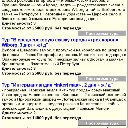
Блеск и роскошь Петергофа — Меньшиковский дворец в
Ораниенбауме — огни Крондштадта — рождественская сказка в
средневековом городе «трех корон» Wiborg и тайны Выборгского
замка — Петербург в Новогоднем убранстве — Царское село и
блеск янтарной комнаты в Екатерининском дворце
Длительность: 3
Стоимость:
от 25400 руб. без переезда
Программа тура
Тур "В средневековую сказку города «трех корон»
Wiborg, 3 дня + ж / д"
Выборг и Шведский замок, с прогулкой на кораблике по шхерам и
фьордам — блеск Петергофа и роскошь Меншиковского дворца в
Ораниенбауме — круиз по Финскому заливу к фортам и маякам
Кронштадта — блистательный Петербург.
Длительность: 3
Стоимость:
от 25600 руб. без переезда
Программа тура
Тур "Ингерманландия «Inkeri maa» , 2 дня + ж / д"
- прекрасная Нарвская земля Хит - тур продаж средневековый
Ивангород на Нарве и крепость Копорье — Гатчинский охотничий
замок и Приоратский дворец — Лютеранская кирха в Губаницах с
органным концертом — шедевр рококо в Кингисеппе — тайны
исчезающей Ватландии, с дегустацией Нарвской Миноги
Длительность: 2
Стоимость:
от 14900 руб. без переезда
Программа тура