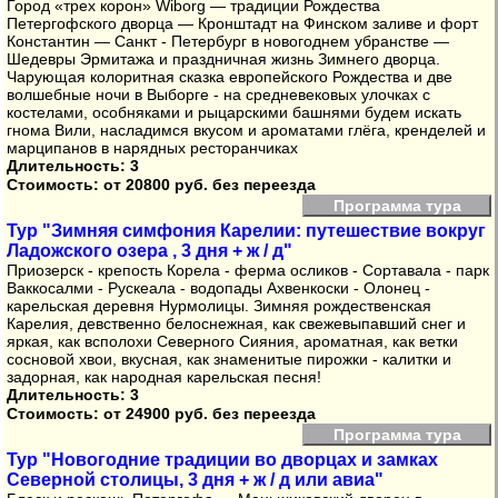
Город «трех корон» Wiborg — традиции Рождества
Петергофского дворца — Кронштадт на Финском заливе и форт
Константин — Санкт - Петербург в новогоднем убранстве —
Шедевры Эрмитажа и праздничная жизнь Зимнего дворца.
Чарующая колоритная сказка европейского Рождества и две
волшебные ночи в Выборге - на средневековых улочках с
костелами, особняками и рыцарскими башнями будем искать
гнома Вили, насладимся вкусом и ароматами глёга, кренделей и
марципанов в нарядных ресторанчиках
Длительность: 3
Стоимость:
от 20800 руб. без переезда
Программа тура
Тур "Зимняя симфония Карелии: путешествие вокруг
Ладожского озера , 3 дня + ж / д"
Приозерск - крепость Корела - ферма осликов - Сортавала - парк
Ваккосалми - Рускеала - водопады Ахвенкоски - Олонец -
карельская деревня Нурмолицы. Зимняя рождественская
Карелия, девственно белоснежная, как свежевыпавший снег и
яркая, как всполохи Северного Сияния, ароматная, как ветки
сосновой хвои, вкусная, как знаменитые пирожки - калитки и
задорная, как народная карельская песня!
Длительность: 3
Стоимость:
от 24900 руб. без переезда
Программа тура
Тур "Новогодние традиции во дворцах и замках
Северной столицы, 3 дня + ж / д или авиа"