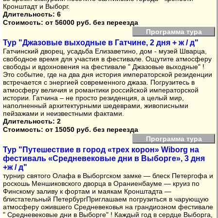
Кронштадт и Выборг.
Длительность: 6
Стоимость:
от 56000 руб. без переезда
Программа тура
Тур "Джазовые выходные в Гатчине, 2 дня + ж / д"
Гатчинский дворец, усадьба Елизаветино, дом - музей Шварца,
свободное время для участия в фестивале. Ощутите атмосферу
свободы и вдохновения на фестивале " Джазовые выходные" !
Это событие, где на два дня история императорской резиденции
встречается с энергией современного джаза. Погрузитесь в
атмосферу величия и романтики российской императорской
истории. Гатчина – не просто резиденция, а целый мир,
наполненный архитектурными шедеврами, живописными
пейзажами и неизвестными фактами.
Длительность: 2
Стоимость:
от 15050 руб. без переезда
Программа тура
Тур "Путешествие в город «трех корон» Wiborg на
фестиваль «Средневековые дни в Выборге», 3 дня
+ж / д"
турнир святого Олафа в Выборгском замке — блеск Петергофа и
роскошь Меншиковского дворца в Ораниенбауме — круиз по
Финскому заливу к фортам и маякам Кронштадта —
блистательный ПетербургПриглашаем погрузиться в чарующую
атмосферу ожившего Средневековья на грандиозном фестивале
" Средневековые дни в Выборге" ! Каждый год в сердце Выборга,