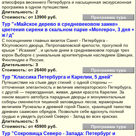
атмосфера весеннего Петербурга и насыщенная экскурсионная
программа в одном путешествии.
Длительность: 2
Стоимость:
от 13900 руб.
Программа тура
Тур "«Майское дерево в средневековом замке»
цветения сирени в скальном парке «Monrepo», 3 дня +
ж / д"
С посещением главных визиток Санкт - Петербурга -
Юсуповского дворца, Петропавловской крепости, прогулкой по
крыше " Исаакия" , и целым днем в средневековом городе трех
корон Выборге с уникальным архитектурным наследием Швеции,
Финляндии и России.
Длительность: 3
Стоимость:
от 26400 руб.
Программа тура
Тур "Классика Петербурга и Карелии, 5 дней"
Путешествие на стыке двух стихий: с одной стороны —
отточенная элегантность и величие императорского Петербурга,
с другой — первозданная, живая, дикая красота Карелии. За
окном вашего автобуса парадные дворцы и монументальные
соборы сменяются тишиной заповедных лесов, мраморным
величием Рускеалы и древней горой Паасо, хранящей таинства
древних саамских обрядов. Позвольте себе вдохнуть полной
грудью и увидеть русский Северо - Запад во всех красках.
Длительность: 5
Стоимость:
от 45900 руб.
Программа тура
Тур "Сокровища Северо - Запада: Петербург и