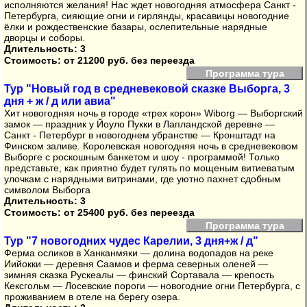
исполняются желания! Нас ждет новогодняя атмосфера Санкт -
Петербурга, сияющие огни и гирлянды, красавицы новогодние
ёлки и рождественские базары, ослепительные нарядные
дворцы и соборы.
Длительность: 3
Стоимость:
от 21200 руб. без переезда
Программа тура
Тур "Новый год в средневековой сказке Выборга, 3
дня + ж / д или авиа"
Хит новогодняя ночь в городе «трех корон» Wiborg — Выборгский
замок — праздник у Йоуло Пукки в Лапландской деревне —
Санкт - Петербург в новогоднем убранстве — Кронштадт на
Финском заливе. Королевская новогодняя ночь в средневековом
Выборге с роскошным банкетом и шоу - программой! Только
представьте, как приятно будет гулять по мощеным витиеватым
улочкам с нарядными витринами, где уютно пахнет сдобным
символом Выборга
Длительность: 3
Стоимость:
от 25400 руб. без переезда
Программа тура
Тур "7 новогодних чудес Карелии, 3 дня+ж / д"
Ферма осликов в Ханканмяки — долина водопадов на реке
Иийокки — деревня Саамов и ферма северных оленей —
зимняя сказка Рускеалы — финский Сортавала — крепость
Кексгольм — Лосевские пороги — новогодние огни Петербурга, с
проживанием в отеле на берегу озера.