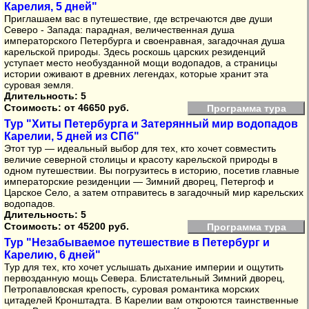
Карелия, 5 дней"
Приглашаем вас в путешествие, где встречаются две души
Северо - Запада: парадная, величественная душа
императорского Петербурга и своенравная, загадочная душа
карельской природы. Здесь роскошь царских резиденций
уступает место необузданной мощи водопадов, а страницы
истории оживают в древних легендах, которые хранит эта
суровая земля.
Длительность: 5
Стоимость:
от 46650 руб.
Программа тура
Тур "Хиты Петербурга и Затерянный мир водопадов
Карелии, 5 дней из СПб"
Этот тур — идеальный выбор для тех, кто хочет совместить
величие северной столицы и красоту карельской природы в
одном путешествии. Вы погрузитесь в историю, посетив главные
императорские резиденции — Зимний дворец, Петергоф и
Царское Село, а затем отправитесь в загадочный мир карельских
водопадов.
Длительность: 5
Стоимость:
от 45200 руб.
Программа тура
Тур "Незабываемое путешествие в Петербург и
Карелию, 6 дней"
Тур для тех, кто хочет услышать дыхание империи и ощутить
первозданную мощь Севера. Блистательный Зимний дворец,
Петропавловская крепость, суровая романтика морских
цитаделей Кронштадта. В Карелии вам откроются таинственные