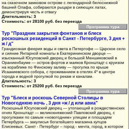
на сказочном замковом острове с легендарной белоснежной
башней Олафа, собираются рыцари в сияющих латах,
демонстрируя честь и отвагу
Длительность: 3
Стоимость:
от 28100 руб. без переезда
Программа тура
Тур "Праздник закрытия фонтанов и блеск
роскошных резиденций в Санкт - Петербурге, 3 дня +
ж / д"
Грандиозная феерия воды и света в Петергофе — Царское село
и сияние Янтарной комнаты в Екатерининском дворце —
изысканный Юсуповский дворец и большой Меншиковский в
Ораниенбауме — остров фортов и маяков Кронштадт с круизом
на кораблике по Финскому заливу — прогулка по крыше
Исаакиевского собора, с проживанием в отелях 4* в центре
города и водной прогулкой по рекам и каналам.
Длительность: 3
Стоимость:
от 25200 руб. без переезда
Программа тура
Тур "Блеск и роскошь Северной Столицы в
Новогоднюю ночь , 3 дня +ж / д или авиа"
Роскошный Юсуповский дворец — утопающий в рождественских
огнях Кронштадт — великокняжеский Павловский дворец, с
прогулками по самым «новогодним» улицам и площадям
Петербурга — закулисья богатейшего магазина купцов
Елисеевых. Санкт - Петербург – город - мечта, город, в котором