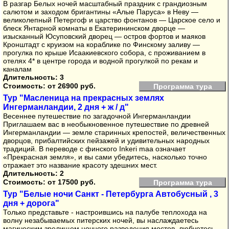
В разгар Белых ночей масштабный праздник с грандиозным
салютом и заходом бригантины «Алые Паруса» в Неву —
великолепный Петергоф и царство фонтанов — Царское село и
блеск Янтарной комнаты в Екатерининском дворце —
изысканный Юсуповский дворец — остров фортов и маяков
Кронштадт с круизом на кораблике по Финскому заливу —
прогулка по крыше Исаакиевского собора, с проживанием в
отелях 4* в центре города и водной прогулкой по рекам и
каналам
Длительность: 3
Стоимость:
от 26900 руб.
Программа тура
Тур "Масленица на прекрасных землях
Ингерманландии, 2 дня + ж / д"
Весеннее путешествие по загадочной Ингерманландии
Приглашаем вас в необыкновенное путешествие по древней
Ингерманландии — земле старинных крепостей, величественных
дворцов, прибалтийских пейзажей и удивительных народных
традиций. В переводе с финского Inkeri maa означает
«Прекрасная земля», и вы сами убедитесь, насколько точно
отражает это название красоту здешних мест.
Длительность: 2
Стоимость:
от 17500 руб.
Программа тура
Тур "Белые ночи Санкт - Петербурга Автобусный , 3
дня + дорога"
Только представьте - настроившись на палубе теплохода на
волну незабываемых питерских ночей, вы наслаждаетесь
магическим зрелищем ночного разведения мостов, любуетесь