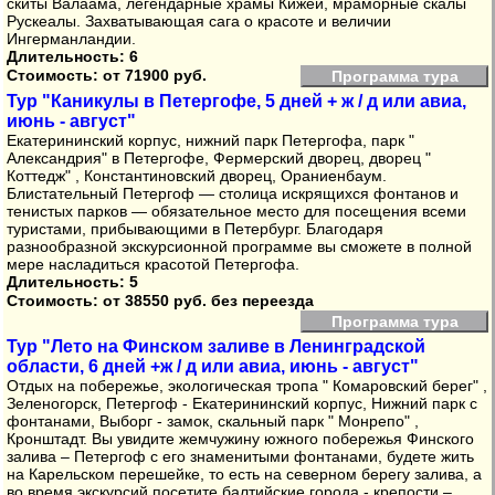
скиты Валаама, легендарные храмы Кижей, мраморные скалы
Рускеалы. Захватывающая сага о красоте и величии
Ингерманландии.
Длительность: 6
Стоимость:
от 71900 руб.
Программа тура
Тур "Каникулы в Петергофе, 5 дней + ж / д или авиа,
июнь - август"
Екатерининский корпус, нижний парк Петергофа, парк "
Александрия" в Петергофе, Фермерский дворец, дворец "
Коттедж" , Константиновский дворец, Ораниенбаум.
Блистательный Петергоф — столица искрящихся фонтанов и
тенистых парков — обязательное место для посещения всеми
туристами, прибывающими в Петербург. Благодаря
разнообразной экскурсионной программе вы сможете в полной
мере насладиться красотой Петергофа.
Длительность: 5
Стоимость:
от 38550 руб. без переезда
Программа тура
Тур "Лето на Финском заливе в Ленинградской
области, 6 дней +ж / д или авиа, июнь - август"
Отдых на побережье, экологическая тропа " Комаровский берег" ,
Зеленогорск, Петергоф - Екатерининский корпус, Нижний парк с
фонтанами, Выборг - замок, скальный парк " Монрепо" ,
Кронштадт. Вы увидите жемчужину южного побережья Финского
залива – Петергоф с его знаменитыми фонтанами, будете жить
на Карельском перешейке, то есть на северном берегу залива, а
во время экскурсий посетите балтийские города - крепости –