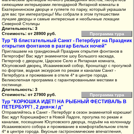
сияющими интерьерами легендарной Янтарной комнаты в
Екатерининском дворце и гуляете по парку, который украшали
для вас три императрицы! Мы собрали в этом путешествии
лучшие дворцы и самые интересные и необычные локации
Северной Столицы
Длительность: 3
Стоимость:
от 28900 руб.
Программа тура
Тур "В блистательный Санкт - Петербург на Праздник
открытия фонтанов в разгар Белых ночей"
Приглашаем на грандиозный Праздник открытия фонтанов в
Петергофе! Вас ждут знаменитое шоу Большого каскада,
Петергоф с дворцом, Царское Село и Янтарная комната,
Юсуповский дворец, Исаакиевский собор, Кронштадт с прогулкой
по фортам, водная экскурсия по рекам и каналам Санкт -
Петербурга и проживание в отеле 4* в центре города.
Великолепная программа с гарантированными местами в
гостинице.
Длительность: 3
Стоимость:
от 27900 руб.
Программа тура
Тур "КОРЮШКА ИДЕТ! НА РЫБНЫЙ ФЕСТИВАЛЬ В
ПЕТЕРБУРГ! , 2 дня+ж / д"
Отправляйтесь в Санкт - Петербург в сезон знаменитой корюшки!
Вас ждут Корюшкафест в Новой Ладоге, прогулка по рекам и
каналам, посещение Юсуповского дворца, подъём на колоннаду
Исаакиевского собора и проживание в комфортабельном отеле
4* в центре города. Вкусные гастрономические впечатления,