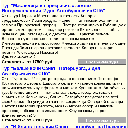
Тур "Масленица на прекрасных землях
Ингерманландии, 2 дня Автобусный из СПб"
Хит - тур Широкая Масленица в крепости Копорье —
средневековый Ивангород на Нарве — Гатчинский охотничий
замок и Приоратский дворец — Лютеранская кирха в Губаницах с
органным концертом — шедевр рококо в Кингисеппе — тайны
исчезающей Ватландии, с дегустацией Нарвской Миноги.
Весеннее путешествие по таинственным землям
Ингерманландии на просторах Финского залива и впечатляющие
Проводы Зимы в средневековой крепости Копорье, которая
помнит Александра Невского!
Длительность: 2
Стоимость:
от 17500 руб.
Программа тура
Тур "Белые ночи Санкт - Петербурга, 3 дня
Автобусный из СПб"
Хит - Тур отель 4* в центре города, с посещением Петергофа,
Юсуповского дворца, Царского села и Янтарной комнаты, круиз
по Финскому заливу к фортам и маякам Кронштадта. Автобусный
тур. В конце апреля — начале мая, когда город окутывают
знаменитые белые ночи, Санкт - Петербург предстаёт во всей
своей красе. Вы увидите главные сокровища Северной столицы:
Петропавловскую крепость, Исаакиевский собор и Невский
проспект, побываете в изысканном Юсуповском дворце.
Длительность: 3
Стоимость:
от 28900 руб.
Программа тура
Тур "В блистательный Санкт - Петербург на Праздник