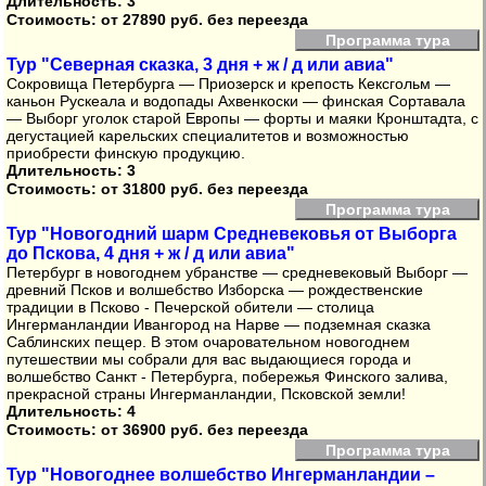
Длительность: 3
Стоимость:
от 27890 руб. без переезда
Программа тура
Тур "Северная сказка, 3 дня + ж / д или авиа"
Сокровища Петербурга — Приозерск и крепость Кексгольм —
каньон Рускеала и водопады Ахвенкоски — финская Сортавала
— Выборг уголок старой Европы — форты и маяки Кронштадта, с
дегустацией карельских специалитетов и возможностью
приобрести финскую продукцию.
Длительность: 3
Стоимость:
от 31800 руб. без переезда
Программа тура
Тур "Новогодний шарм Средневековья от Выборга
до Пскова, 4 дня + ж / д или авиа"
Петербург в новогоднем убранстве — средневековый Выборг —
древний Псков и волшебство Изборска — рождественские
традиции в Псково - Печерской обители — столица
Ингерманландии Ивангород на Нарве — подземная сказка
Саблинских пещер. В этом очаровательном новогоднем
путешествии мы собрали для вас выдающиеся города и
волшебство Санкт - Петербурга, побережья Финского залива,
прекрасной страны Ингерманландии, Псковской земли!
Длительность: 4
Стоимость:
от 36900 руб. без переезда
Программа тура
Тур "Новогоднее волшебство Ингерманландии –