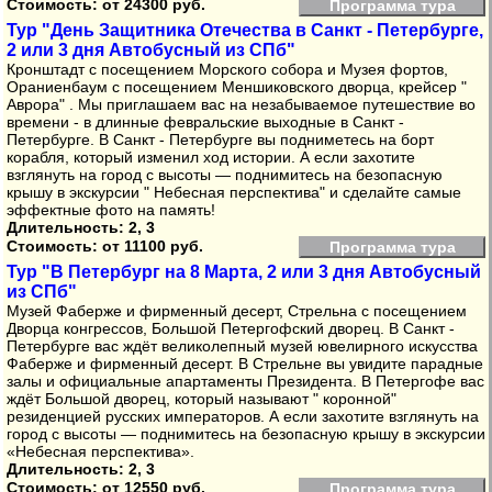
Стоимость:
от 24300 руб.
Программа тура
Тур "День Защитника Отечества в Санкт - Петербурге,
2 или 3 дня Автобусный из СПб"
Кронштадт с посещением Морского собора и Музея фортов,
Ораниенбаум с посещением Меншиковского дворца, крейсер "
Аврора" . Мы приглашаем вас на незабываемое путешествие во
времени - в длинные февральские выходные в Санкт -
Петербурге. В Санкт - Петербурге вы подниметесь на борт
корабля, который изменил ход истории. А если захотите
взглянуть на город с высоты — поднимитесь на безопасную
крышу в экскурсии " Небесная перспектива" и сделайте самые
эффектные фото на память!
Длительность: 2, 3
Стоимость:
от 11100 руб.
Программа тура
Тур "В Петербург на 8 Марта, 2 или 3 дня Автобусный
из СПб"
Музей Фаберже и фирменный десерт, Стрельна с посещением
Дворца конгрессов, Большой Петергофский дворец. В Санкт -
Петербурге вас ждёт великолепный музей ювелирного искусства
Фаберже и фирменный десерт. В Стрельне вы увидите парадные
залы и официальные апартаменты Президента. В Петергофе вас
ждёт Большой дворец, который называют " коронной"
резиденцией русских императоров. А если захотите взглянуть на
город с высоты — поднимитесь на безопасную крышу в экскурсии
«Небесная перспектива».
Длительность: 2, 3
Стоимость:
от 12550 руб.
Программа тура