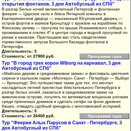
открытия фонтанов, 3 дня Автобусный из СПб"
В разгар Белых ночей великолепный Петергоф и фонтанная
феерия — Царское село и блеск Янтарной комнаты в
Екатерининском дворце — изысканный Юсуповский дворец —
остров фортов и маяков Кронштадт с круизом на кораблике по
Финскому заливу — прогулка по крыше Исаакиевского собора, с
проживанием в отелях 4* в центре города и водной прогулкой по
рекам и каналам. Приглашаем вас стать свидетелями
торжественного запуска Большого Каскада фонтанов в
Петергофе.
Длительность: 3
Стоимость:
от 27900 руб.
Программа тура
Тур "В город трех корон Wiborg на карнавал, 3 дня
Автобусный из СПб"
«Майское дерево в средневековом замке» и фестиваль цветения
сирени в скальном парке «Monrepo» Санкт - Петербург — Выборг
— Кронштадт. Это путешествие также для тех, кто мечтал
насладиться летней прелестью блистательного Петербурга в
разгар белых ночей, оказаться в средневековом замке на
живописном острове, погулять по витиеватым мощеным улочкам
среди пряничных домиков и сделать селфи на фоне древних
башен, отведать сдобный крендель с многовековой историей.
Длительность: 3
Стоимость:
от 26400 руб.
Программа тура
Тур "Феерия Алых Парусов в Санкт - Петербурге, 3
дня Автобусный из СПб"