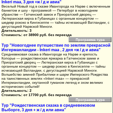
Inkeri maa, 3 дня +ж / д и авиа"
Веселый Новый год в сказке Ивангорода на Нарве с включенным
банкетом и шоу - программой — Петербург в новогоднем
убранстве — Гатчинский замок и Приоратский дворец —
Лютеранская кирха в Губаницах с органным концертом —
шедевр рококо в Кингисеппе — тайны исчезающей Ватландии, с
дегустацией Нарвской Миноги.
Длительность: 3
Стоимость:
от 38900 руб. без переезда
Программа тура
Тур "Новогоднее путешествие по землям прекрасной
Ингерманландии - Inkeri maa , 2 дня +ж / д и авиа"
Средневековая сказка в Ивангороде на Нарве и крепость
Копорье — рождественская ярмарка в Гатчинском замке и
Приоратский дворец — Лютеранская кирха в Губаницах с
органным концертом — шедевр рококо в Кингисеппе — тайны
исчезающей Ватландии, с дегустацией Нарвской Миноги.
Волшебство зимней Прибалтики и шарм Имперского Рождества
на таинственных землях «Inkeri maa» — прекрасной
Ингерманландии, окутанной туманом легенд и эхом великих
исторических событий!
Длительность: 2
Стоимость:
от 17700 руб. без переезда
Программа тура
Тур "Рождественская сказка в средневековом
Выборге, 3 дня + ж / д или авиа"