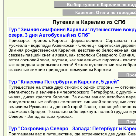
Выбор туров в Карелию по вид
Карелия. Отели по городам
Путевки в Карелию из СПб
Тур "Зимняя симфония Карелии: путешествие вокр
озера, 3 дня Автобусный из СПб"
Приозерск - крепость Корела - ферма осликов - Сортавала - па
Рускеала - водопады Ахвенкоски - Олонец - карельская дерев
Зимняя рождественская Карелия, девственно белоснежная, ка
свежевыпавший снег и яркая, как всполохи Северного Сияния,
ветки сосновой хвои, вкусная, как знаменитые пирожки - калитк
как народная карельская песня! В этом путешествии мы собра
сказочные зимние природные жемчужины Карелии.
Про
Тур "Классика Петербурга и Карелии, 5 дней"
Путешествие на стыке двух стихий: с одной стороны — отточе
элегантность и величие императорского Петербурга, с другой
живая, дикая красота Карелии. За окном вашего автобуса пар
монументальные соборы сменяются тишиной заповедных лес
величием Рускеалы и древней горой Паасо, хранящей таинств
саамских обрядов. Позвольте себе вдохнуть полной грудью и у
Северо - Запад во всех красках.
Про
Тур "Сокровища Северо - Запада: Петербург и Карел
Приглашаем вас в путешествие, где встречаются две души Сев