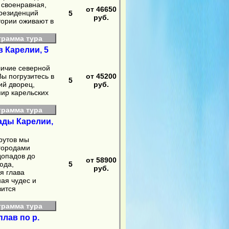
 своенравная,
от 46650
 резиденций
5
руб.
тории оживают в
грамма тура
 Карелии, 5
личие северной
ы погрузитесь в
от 45200
5
ий дворец,
руб.
мир карельских
грамма тура
ады Карелии,
рутов мы
 городами
допадов до
от 58900
юда,
5
руб.
я глава
ая чудес и
вится
грамма тура
лав по р.