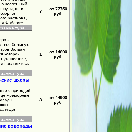
я в неспешный
ршруты, но и
от 77750
7
обзорная
руб.
ого бастиона,
зея Фаберже.
грамма тура
ера -
ет все большую
стров Валаам,
от 14800
ся которой
1
руб.
 путешествие,
 и насладитесь
грамма тура
ожские шхеры
ние с природой.
 где мраморные
от 44900
допады,
3
руб.
акже
хранящая
грамма тура
вние водопады