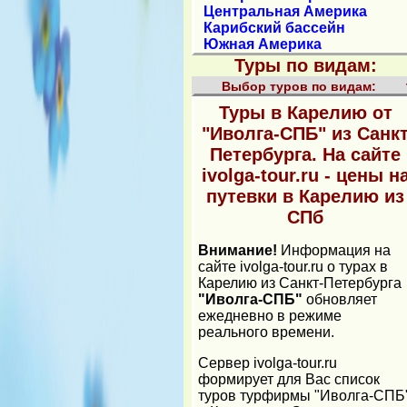
Центральная Америка
Карибский бассейн
Южная Америка
Туры по видам:
Выбор туров по видам:
Туры в Карелию от
"Иволга-СПБ" из Санк
Петербурга. На сайте
ivolga-tour.ru - цены н
путевки в Карелию из
СПб
Внимание!
Информация на
сайте ivolga-tour.ru о турах в
Карелию из Санкт-Петербурга
"Иволга-СПБ"
обновляет
ежедневно в режиме
реального времени.
Cервер ivolga-tour.ru
формирует для Вас список
туров турфирмы "Иволга-СПБ