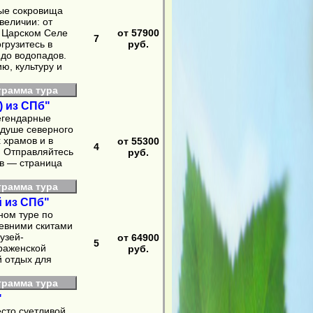
ые сокровища
величии: от
в Царском Селе
от 57900
7
грузитесь в
руб.
 до водопадов.
ю, культуру и
грамма тура
) из СПб"
легендарные
 душе северного
 храмов и в
от 55300
4
. Отправляйтесь
руб.
ов — страница
грамма тура
й из СПб"
ном туре по
ревними скитами
узей‑
от 64900
5
раженской
руб.
й отдых для
грамма тура
"
есто суетливой