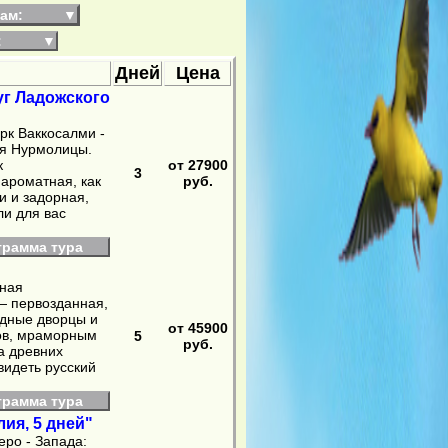
ам:
▼
:
▼
Дней
Цена
уг Ладожского
рк Ваккосалми -
ня Нурмолицы.
к
от 27900
3
 ароматная, как
руб.
и и задорная,
ли для вас
грамма тура
нная
 — первозданная,
адные дворцы и
от 45900
ов, мраморным
5
руб.
а древних
видеть русский
грамма тура
ия, 5 дней"
еро - Запада: