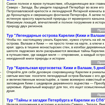
Самое полное и яркое путешествие, объединяющее все главн
Северо - Запада. Вы увидите парадный Петербург во всем его 
Петропавловской крепости и легендарной Янтарной комнаты 
до Кронштадта и сверкающих фонтанов Петергофа. А затем по
истинную красоту карельской природы от мраморного каньона
Максимум локаций, впечатлений и полное погружение в истори
природу двух регионов.
Про
Тур "Легендарные острова Карелии (Кижи и Валаам
Чтобы по‑ настоящему узнать Карелию, нужно ступить на её 
острова. Валаам и Кижи — не просто точки на карте, а ключи к
края: здесь в тишине монастырских стен, в изгибах деревянных
шепоте ладожских волн раскрываются вековые тайны Карелии
в путешествие, где каждая миля — откровение, а каждый остр
неизданной книги природы и истории.
-
Про
а
Тур "Карельская кругосветка: Кижи и Валаам, 5 дне
-
Откройте для себя духовную сокровищницу Карелии в уникаль
святым местам: посетите легендарный остров Валаам с его д
с
и величественным монастырём, а также всемирно известный м
заповедник Кижи с шедевром деревянного зодчества — Преоб
церковью. Идеальный маршрут для тех, кто ищет осмысленны
души.
Про
Тур "Тайны и загадки Петербурга и Карелии из СПб
Неделя погружения в историю и культуру Северо - Запада. Вм