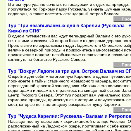
В этом туре удачно сочетаются экскурсии и отдых на природе.
прогуляться по Горному парку Рускеала, увидеть шумные каре
водопады, а также посетить легендарный остров Валаам.
Про
Тур "Три незабываемых дня в Карелии (Рускеала - 
Кижи) из СПб"
В одном путешествии вас ждут легендарный Валаам с его дух
святынями и сказочный остров Кижи с шедеврами деревянного
Проплывите по зеркальным глади Ладожского и Онежского озё
величие северной природы и прикоснитесь к многовековой ист
приключение подарит незабываемые впечатления и позволит 
взглянуть на богатство Русского Севера.
Про
Тур "Вокруг Ладоги за три дня. Остров Валаам из С
Откройте для себя многогранную Карелию в одном путешеств
проникнете в тайны старинного мраморного карьера, восхитит
первозданной красотой заповедника «Кивач» с его величеств
водопадами и лесами, отправитесь на священный остров Вал
центр Русского Севера. Этот тур подарит вам уникальную воз
гармонию природы, прикоснуться к истории и почувствовать о
мест, которые по‑ настоящему раскрывают душу Карелии.
Про
Тур "Чудеса Карелии: Рускеала - Валаам и Ретропо
Насыщенное путешествие к «христианской столице России». О
расположенный на Ладожском озере, притягивает к себе ежег
паломников и туристов со всех уголков нашей страны. Эта пр