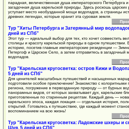
парадная, величественная душа императорского Петербурга и
загадочная душа карельской природы. Здесь роскошь царских
уступает место необузданной мощи водопадов, а страницы ис
древних легендах, которые хранит эта суровая земля.
Про
Тур "Хиты Петербурга и Затерянный мир водопадов
дней из СПб"
Этот тур — идеальный выбор для тех, кто хочет совместить ве
столицы и красоту карельской природы в одном путешествии. В
историю, посетив главные императорские резиденции — Зимн
Петергоф и Царское Село, а затем отправитесь в загадочный 
водопадов.
Про
Тур "Карельская кругосветка: остров Кижи и Водоп
5 дней из СПб"
Для ценителей масштабных путешествий и насыщенных марш
подготовили особое приключение! Знакомство с колоритными
региона, погружение в первозданную природу — от бурных во
панорамных видов, от которых захватывает дух, карельские бл
приготовленные по старинным рецептам. Каждый день — нова
карельского эпоса, каждая локация — отдельная история, полн
открытий. Готовьтесь к путешествию, где каждый момент стано
воспоминанием на всю жизнь!
Про
Тур "Карельская кругосветка: Ладожские шхеры и сп
Шуя, 5 дней из СПб"