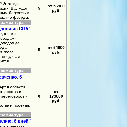
? Этот тур —
от 56900
тихии! Вас ждёт
5
руб.
очным Ладожским
ежские фьорды.
грамма тура
 дней из СПб"
рутов мы
 городами
допадов до
юда,
от 54900
5
я глава
руб.
ая чудес и
вится
грамма тура
вченко, 6
рт в области
дничества и
от
 переговоров и
6
179800
й —
руб.
ства и проекты,
грамма тура
елию, 6 дней"
первозданную