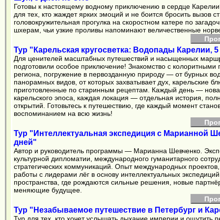
Готовы к настоящему водному приключению в сердце Карелии
для тех, кто жаждет ярких эмоций и не боится бросить вызов с
головокружительная прогулка на скоростном катере по загад
шхерам, чьи узкие проливы напоминают величественные норв
Про
Тур "Карельская кругосветка: Водопады Карелии, 5
Для ценителей масштабных путешествий и насыщенных марш
подготовили особое приключение! Знакомство с колоритными
региона, погружение в первозданную природу — от бурных во
панорамных видов, от которых захватывает дух, карельские бл
приготовленные по старинным рецептам. Каждый день — нова
карельского эпоса, каждая локация — отдельная история, полн
открытий. Готовьтесь к путешествию, где каждый момент стано
воспоминанием на всю жизнь!
Про
Тур "Интеллектуальная экспедиция с Марианной Ше
дней"
Автор и руководитель программы — Марианна Шевченко. Экспе
культурной дипломатии, международного гуманитарного сотру
стратегических коммуникаций. Опыт международных проектов,
работы с лидерами лёг в основу интеллектуальных экспедици
пространства, где рождаются сильные решения, новые партнёр
меняющие будущее.
Про
Тур "Незабываемое путешествие в Петербург и Кар
Тур для тех, кто хочет услышать дыхание империи и ощутить 