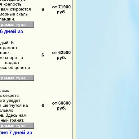
 крепость,
от 71900
 вам откроются
6
руб.
аморные скалы
ландии.
грамма тура
6 дней из
ждый. В
отражает
ниях.
от 62500
6
не спорят, а
руб.
 — падает
есь её ценят и
грамма тура
овых
ь секреты
ога уведёт
от 60600
и шепчутся на
6
руб.
ольнях
в. Здесь нам
ный гранат.
грамма тура
лия 7 дней из