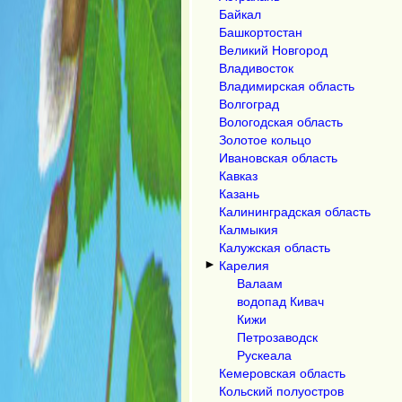
Байкал
Башкортостан
Великий Новгород
Владивосток
Владимирская область
Волгоград
Вологодская область
Золотое кольцо
Ивановская область
Кавказ
Казань
Калининградская область
Калмыкия
Калужская область
►
Карелия
Валаам
водопад Кивач
Кижи
Петрозаводск
Рускеала
Кемеровская область
Кольский полуостров