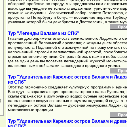
обзорной пробежки по городу, мы предлагаем вам отправитьс
вояж, где вы увидите не только стандартные туристические ма
скрытые жемчужины. Исаакиевский собор, золото Петергофа, 
прогулка по Петербургу и бонус — посещение тюрьмы Трубецк
узниками которой были декабристы и Достоевский, а также му
Про
Тур "Легенды Валаама из СПб"
Главная достопримечательность великолепного Ладожского оз
прославленный Валаамский архипелаг, с каждым днем обрета
популярность. Подлинной его жемчужиной по праву считают о
наполненный строгой и величественной красотой, полюбовать
стремятся многие путники. Отправляйтесь с нами в небольшое
где за один день вы посетите легендарный мужской монастырь
великолепными пейзажами заповедного природного уголка.
Про
Тур "Удивительная Карелия: остров Валаам и Лад
из СПб"
Этот тур гармонично соединяет культурную программу и едине
Вас ждут: завораживающие просторы горного парка Рускеала,
скалы отражаются в изумрудных водах; бурные карельские во
наполняющие воздух свежестью и шумом падающей воды; а т
й
легендарный остров Валаам — духовная жемчужина Ладоги, 
многовековые традиции.
Про
Тур "Удивительная Карелия: остров Валаам и дре
из СПб"