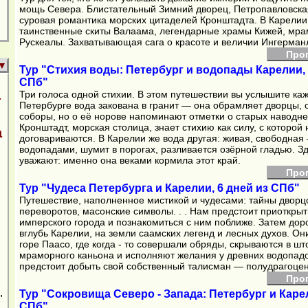
мощь Севера. Блистательный Зимний дворец, Петропавловская
суровая романтика морских цитаделей Кронштадта. В Карелии
таинственные скиты Валаама, легендарные храмы Кижей, мр
Рускеалы. Захватывающая сага о красоте и величии Ингерман
Про
▼
Тур "Стихия воды: Петербург и водопады Карелии, 
СПб"
Три голоса одной стихии. В этом путешествии вы услышите ка
т
Петербурге вода закована в гранит — она обрамляет дворцы, 
соборы, но о её норове напоминают отметки о старых наводне
Кронштадт, морская столица, знает стихию как силу, с которой 
а
договариваются. В Карелии же вода другая: живая, свободная
водопадами, шумит в порогах, разливается озёрной гладью. Зд
уважают: именно она веками кормила этот край.
Про
Тур "Чудеса Петербурга и Карелии, 6 дней из СПб"
Путешествие, наполненное мистикой и чудесами: тайны дворц
переворотов, масонские символы. . . Нам предстоит приоткрыт
имперского города и познакомиться с ним поближе. Затем дор
вглубь Карелии, на земли саамских легенд и лесных духов. Он
горе Паасо, где когда - то совершали обряды, скрываются в шт
мраморного каньона и исполняют желания у древних водопадо
предстоит добыть свой собственный талисман — полудрагоцен
Про
Тур "Сокровища Северо - Запада: Петербург и Каре
"
СПб"