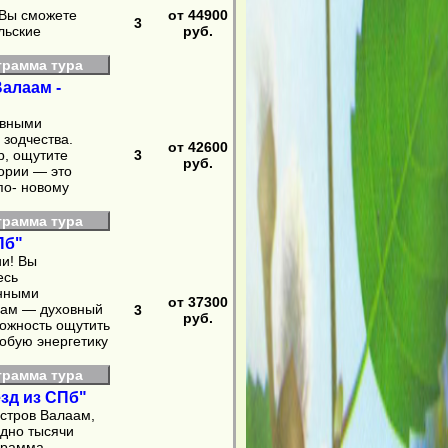
 Вы сможете
от 44900
3
льские
руб.
грамма тура
Валаам -
овными
 зодчества.
от 42600
р, ощутите
3
руб.
ории — это
по‑ новому
грамма тура
Пб"
ии! Вы
есь
енными
от 37300
аам — духовный
3
руб.
можность ощутить
собую энергетику
грамма тура
езд из СПб"
стров Валаам,
одно тысячи
ограмма