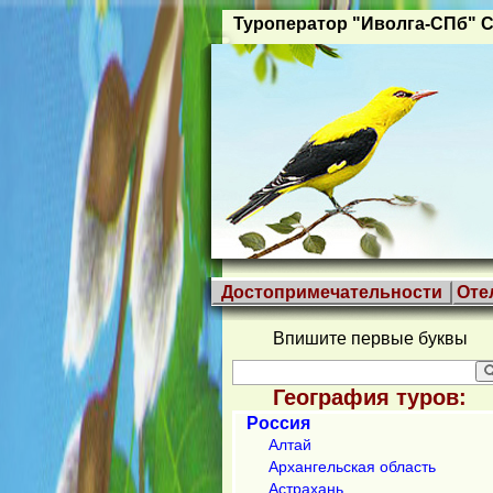
Туроператор "Иволга-СПб" С
Достопримечательности
Оте
Впишите первые буквы
География туров:
Россия
Алтай
Архангельская область
Астрахань