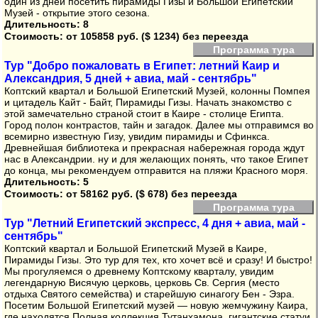
один из дней посетить пирамиды Гизы и Большой Египетский
Музей - открытие этого сезона.
Длительность: 8
Стоимость:
от 105858 руб. ($ 1234) без переезда
Программа тура
Тур "Добро пожаловать в Египет: летний Каир и
Александрия, 5 дней + авиа, май - сентябрь"
Коптский квартал и Большой Египетский Музей, колонны Помпея
и цитадель Кайт - Байт, Пирамиды Гизы. Начать знакомство с
этой замечательно страной стоит в Каире - столице Египта.
Город полон контрастов, тайн и загадок. Далее мы отправимся во
всемирно известную Гизу, увидим пирамиды и Сфинкса.
Древнейшая библиотека и прекрасная набережная города ждут
нас в Александрии. ну и для желающих понять, что такое Египет
до конца, мы рекомендуем отправится на пляжи Красного моря.
Длительность: 5
Стоимость:
от 58162 руб. ($ 678) без переезда
Программа тура
Тур "Летний Египетский экспресс, 4 дня + авиа, май -
сентябрь"
Коптский квартал и Большой Египетский Музей в Каире,
Пирамиды Гизы. Это тур для тех, кто хочет всё и сразу! И быстро!
Мы прогуляемся о древнему Коптскому кварталу, увидим
легендарную Висячую церковь, церковь Св. Сергия (место
отдыха Святого семейства) и старейшую синагогу Бен - Эзра.
Посетим Большой Египетский музей — новую жемчужину Каира,
где находятся Полная коллекция Тутанхамона, гигантские статуи