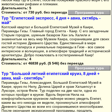
любой наш тур в Египет, посетив побережье Красного моря с его
живописными рифами и пляжами.
Длительность: 5
Стоимость:
от 730 руб. без переезда
Программа тура
Тур "Египетский экспресс, 4 дня + авиа, октябрь -
май"
Коптский квартал и Большой Египетский Музей в Каире,
Пирамиды Гизы. Главный город Египта - Каир. С его загадочным
Старым городом, шумным базаром Хан эль Халили и
знаменитым на весь мир Музеем Каира, сохранившим для своих
гостей историю Древнего Царства. Единственный в мире
институт папируса и уникальные пирамиды в Гизе - все самое
интересное и волнующее, в атмосфере традиций и исторической
архитектуры. Добро пожаловать в гостеприимный Каир!
Длительность: 4
Стоимость:
от 46838 руб. ($ 546) без переезда
Программа тура
Тур "Большой летний египетский круиз, 8 дней +
авиа, май - сентябрь"
Пирамиды Гизы, Александрия, Большой Египетский Музей в
Каире, круиз по Нилу, Долина Царей и храм Хатшепсут в
Луксоре, остров Филе. Тур поделен на две части, одна из
которых пройдет в круизе. Вдоль берегов Нила на
комфортабельном круизном лайнере можно увидеть Египет,
каким вы его никогда не видели, проникнуться атмосферой
Древнего Царства во всем его сохранившемся многообразии.
После окончания экскурсионной программы, продлить