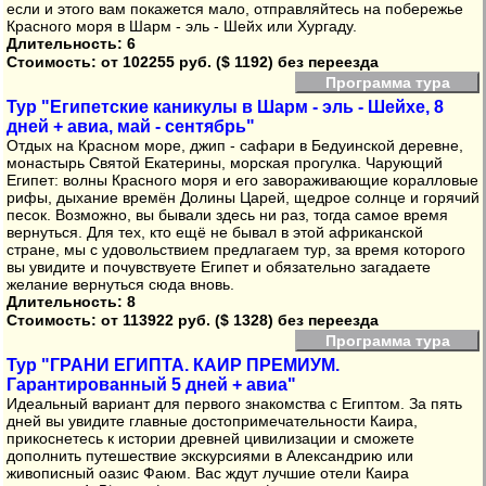
если и этого вам покажется мало, отправляйтесь на побережье
Красного моря в Шарм - эль - Шейх или Хургаду.
Длительность: 6
Стоимость:
от 102255 руб. ($ 1192) без переезда
Программа тура
Тур "Египетские каникулы в Шарм - эль - Шейхе, 8
дней + авиа, май - сентябрь"
Отдых на Красном море, джип - сафари в Бедуинской деревне,
монастырь Святой Екатерины, морская прогулка. Чарующий
Египет: волны Красного моря и его завораживающие коралловые
рифы, дыхание времён Долины Царей, щедрое солнце и горячий
песок. Возможно, вы бывали здесь ни раз, тогда самое время
вернуться. Для тех, кто ещё не бывал в этой африканской
стране, мы с удовольствием предлагаем тур, за время которого
вы увидите и почувствуете Египет и обязательно загадаете
желание вернуться сюда вновь.
Длительность: 8
Стоимость:
от 113922 руб. ($ 1328) без переезда
Программа тура
Тур "ГРАНИ ЕГИПТА. КАИР ПРЕМИУМ.
Гарантированный 5 дней + авиа"
Идеальный вариант для первого знакомства с Египтом. За пять
дней вы увидите главные достопримечательности Каира,
прикоснетесь к истории древней цивилизации и сможете
дополнить путешествие экскурсиями в Александрию или
живописный оазис Фаюм. Вас ждут лучшие отели Каира