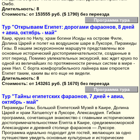
Омбо.
Длительность: 8
Стоимость:
от 153555 руб. ($ 1790) без переезда
Программа тура
Тур "Открываем Египет: дорогами фараонов, 8 дней
+ авиа, октябрь - май"
Каир, круиз по Нилу, храм богини Исиды на острове Филе,
Долина Царей и полет на воздушном шаре в Луксоре, Пирамиды
Гизы. В нашем экскурсионном маршруте представлены все
основные исторический достопримечательности, созданные в
этот период. Помимо увлекательных экскурсий, вас ждет круиз по
одной из величайших по протяженности речных систем в мире -
реке Нил. С борта комфортабельного лайнера вам откроется
Египет таким, каким вы его еще не видели.
Длительность: 8
Стоимость:
от 143261 руб. ($ 1670) без переезда
Программа тура
Тур "Тайны египетских фараонов, 7 дней + авиа,
октябрь - май"
Пирамиды Гизы, Большой Египетский Музей в Каире, Долина
Царей и храм Хатшепсут в Луксоре, Александрия. Гибкая
программа, сочетающая знакомство с главными историческими
достопримечательностями Египта в Каире, средиземноморской
Александрии и древней столице фараонов — Луксоре.
Программа идеально подходит для гостей, желающих за одно
путешествие увидеть основные культурные и исторические