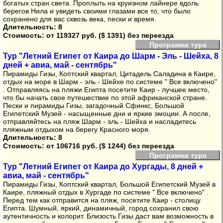
богатых стран света. Проплыть на круизном лайнере вдоль
берегов Нила и увидеть своими глазами все то, что было
сохранено для вас сквозь века, пески и время.
Длительность: 8
Стоимость:
от 119327 руб. ($ 1391) без переезда
Программа тура
Тур "Летний Египет от Каира до Шарм - Эль - Шейха, 8
дней + авиа, май - сентябрь"
Пирамиды Гизы, Коптский квартал, Цитадель Саладина в Каире,
отдых на море в Шарм - эль - Шейхе по системе " Все включено"
. Отправляясь на пляжи Египта посетите Каир - лучшее место,
что бы начать свое путешествие по этой африканской стране.
Пески и пирамиды Гизы, загадочный Сфинкс, Большой
Египетский Музей - насыщенные дни и яркие эмоции. А после,
отправляйтесь на пляж Шарм - эль - Шейха и насладитесь
пляжным отдыхом на берегу Красного моря.
Длительность: 8
Стоимость:
от 106716 руб. ($ 1244) без переезда
Программа тура
Тур "Летний Египет от Каира до Хургады, 8 дней +
авиа, май - сентябрь"
Пирамиды Гизы, Коптский квартал, Большой Египетский Музей в
Каире, пляжный отдых в Хургаде по системе " Все включено" .
Перед тем как отправится на пляж, посетите Каир - столицу
Египта. Шумный, яркий, динамичный, город сохранил свою
аутентичность и колорит. Близость Гизы даст вам возможность в