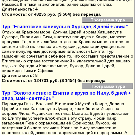
Рамзеса II и тысячи экспонатов, ранее скрытых от глаз.
Длительность: 4
Стоимость:
от 43235 руб. ($ 504) без переезда
Программа тура
Тур "Египетские каникулы в Хургаде, 8 дней + авиа"
Отдых на Красном море, Долина Царей и храм Хатшепсут в
Луксоре, Пирамиды Гизы, институт папируса в Каире, морская
прогулка. То, что мы любим: отдых на Красном море в отеле по
системе «Всё включено» и экскурсии, демонстрирующие нам
самые популярные достопримечательности Египта. Тур
гармонично сочетает в себе всё то, что составит представление о
Египте как о стране гостеприимной и увлекательной для вашего
отдыха: Хургада и Красное море, Луксор, Долина Царей,
пирамиды Гизы и Сфинкс.
Длительность: 8
Стоимость:
от 124731 руб. ($ 1454) без переезда
Программа тура
Тур "Золото летнего Египта и круиз по Нилу, 6 дней +
авиа, май - сентябрь"
Пирамиды Гизы, Большой Египетский Музей в Каире, Долина
Царей и храм Хатшепсут в Луксоре, храм богини Исиды на
острове Филе, Асуанская плотина. Всего за 6 дней путешествия
по Египту вы успеете влюбиться в эту страну. Яркий Каир,
загадочная Гиза с охраняющим её Сфинксом, Луксор, не
потерявший былого величия. Круиз по Нилу великолепно
дополнит калейдоскоп неповторимых эмоций от программы. А