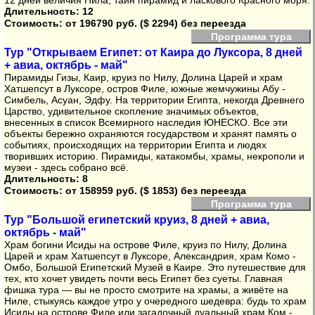
12 дней величия Нила, тайн пирамид и ласкового Красного моря.
Длительность: 12
Стоимость:
от 196790 руб. ($ 2294) без переезда
Программа тура
Тур "Открываем Египет: от Каира до Луксора, 8 дней
+ авиа, октябрь - май"
Пирамиды Гизы, Каир, круиз по Нилу, Долина Царей и храм
Хатшепсут в Луксоре, остров Филе, южные жемчужины Абу -
Симбель, Асуан, Эдфу. На территории Египта, некогда Древнего
Царство, удивительное скопление значимых объектов,
внесенных в список Всемирного наследия ЮНЕСКО. Все эти
объекты бережно охраняются государством и хранят память о
событиях, происходящих на территории Египта и людях
творивших историю. Пирамиды, катакомбы, храмы, некрополи и
музеи - здесь собрано всё.
Длительность: 8
Стоимость:
от 158959 руб. ($ 1853) без переезда
Программа тура
Тур "Большой египетский круиз, 8 дней + авиа,
октябрь - май"
Храм богини Исиды на острове Филе, круиз по Нилу, Долина
Царей и храм Хатшепсут в Луксоре, Александрия, храм Комо -
Омбо, Большой Египетский Музей в Каире. Это путешествие для
тех, кто хочет увидеть почти весь Египет без суеты. Главная
фишка тура — вы не просто смотрите на храмы, а живёте на
Ниле, стыкуясь каждое утро у очередного шедевра: будь то храм
Исиды на острове Филе или загадочный дуальный храм Ком -