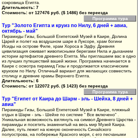
сокровища Египта.
Длительность: 7
Стоимость:
от 127476 руб. ($ 1486) без переезда
Программа тура
Тур "Золото Египта и круиз по Нилу, 6 дней + авиа,
октябрь - май"
Пирамиды Гизы, Большой Египетский Музей в Каире, Долина
Царей и полет на воздушном шаре в Луксоре, храм богини
Исиды на острове Филе, храм Хороса в Эдфу. Древняя
цивилизация оживает живописными берегами Нила и дыханием
истории артефактов древнего Египта. Мы приглашаем вас в одно
из лучших путешествий вашей жизни. Программа начинается в
Каире с осмотра пирамид Гизы и продолжается классическим
круизом по Нилу. Отличный вариант для желающих совместить
столицу и древние храмы Верхнего Египта.
Длительность: 6
Стоимость:
от 122072 руб. ($ 1423) без переезда
Программа тура
Тур "Египет от Каира до Шарм - эль - Шейха, 8 дней +
авиа"
Пирамиды Гизы, Большой Египетский Музей в Каире, пляжный
отдых в Шарм - эль - Шейхе по системе " Все включено" .
Уникальная возможность взглянуть на символ Древнего Царства -
пирамиды и посетить знаменитый на весь мир Музей Каира.
Далее, путь лежит на южную оконечность Синайского
полуострова, на побережье Красного моря, с его песчаными