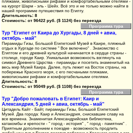
пляжами, живописными рифами и комфортабельными отелями -
на курорт Шарм - эль - Шейх. Всё это и не только можно найти в
нашей программе путешествия по Египту.
Длительность: 8
Стоимость:
от 96422 руб. ($ 1124) без переезда
Программа тура
Тур "Египет от Каира до Хургады, 8 дней + авиа,
октябрь - май"
Пирамиды Гизы, Большой Египетский Музей в Каире, пляжный
отдых в Хургаде по системе " Все включено" . Знакомство с
Египтом и его древней культурой начинается в сердце страны -
столице, городе Каир. Уникальная возможность взглянуть на
символ Древнего Царства - пирамиды и посетить знаменитый на
весь мир Музей Каира. Далее, путь лежит на Восток страны, на
побережье Красного моря, с его песчаными пляжами,
живописными рифами и комфортабельными отелями.
Длительность: 8
Стоимость:
от 95049 руб. ($ 1108) без переезда
Программа тура
Тур "Добро пожаловать в Египет: Каир и
Александрия, 5 дней + авиа, октябрь - май"
Цитадель Кайт - Байт, пирамиды Гизы, Большой Египетский
Музей. Два города: Каир и Александрия, снискавшие славу на
все времена. Знаменитая Александрийская библиотека,
катакомбы и крепости - " город - история" , " город - памятник" .
Приятным дополнением к поездке - возможность продлить