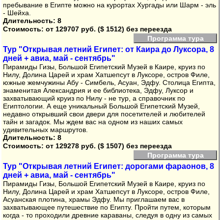
пребывание в Египте можно на курортах Хургады или Шарм - эль
- Шейха.
Длительность: 8
Стоимость:
от 129707 руб. ($ 1512) без переезда
Программа тура
Тур "Открывая летний Египет: от Каира до Луксора, 8
дней + авиа, май - сентябрь"
Пирамиды Гизы, Большой Египетский Музей в Каире, круиз по
Нилу, Долина Царей и храм Хатшепсут в Луксоре, остров Филе,
южные жемчужины Абу - Симбель, Асуан, Эдфу. Столица Египта,
знаменитая Александрия и ее библиотека, Эдфу, Луксор и
захватывающий круиз по Нилу - не тур, а справочник по
Египтологии. А еще уникальный Большой Египетский Музей,
недавно открывший свои двери для посетителей и любителей
тайн и загадок. Мы ждем вас на одном из наших самых
удивительных маршрутов.
Длительность: 8
Стоимость:
от 129278 руб. ($ 1507) без переезда
Программа тура
Тур "Открывая летний Египет: дорогами фараонов, 8
дней + авиа, май - сентябрь"
Пирамиды Гизы, Большой Египетский Музей в Каире, круиз по
Нилу, Долина Царей и храм Хатшепсут в Луксоре, остров Филе,
Асуанская плотина, храмы Эдфу. Мы приглашаем вас в
захватывающее путешествие по Египту. Пройти путем, которым
когда - то проходили древние караваны, следуя в одну из самых