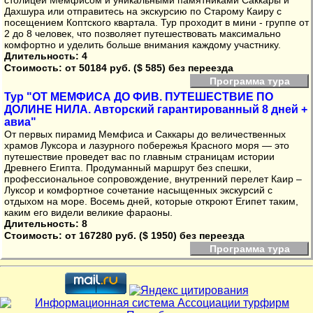
столицей Мемфисом и уникальными памятниками Саккары и
Дахшура или отправитесь на экскурсию по Старому Каиру с
посещением Коптского квартала. Тур проходит в мини - группе от
2 до 8 человек, что позволяет путешествовать максимально
комфортно и уделить больше внимания каждому участнику.
Длительность: 4
Стоимость:
от 50184 руб. ($ 585) без переезда
Программа тура
Тур "ОТ МЕМФИСА ДО ФИВ. ПУТЕШЕСТВИЕ ПО
ДОЛИНЕ НИЛА. Авторский гарантированный 8 дней +
авиа"
От первых пирамид Мемфиса и Саккары до величественных
храмов Луксора и лазурного побережья Красного моря — это
путешествие проведет вас по главным страницам истории
Древнего Египта. Продуманный маршрут без спешки,
профессиональное сопровождение, внутренний перелет Каир –
Луксор и комфортное сочетание насыщенных экскурсий с
отдыхом на море. Восемь дней, которые откроют Египет таким,
каким его видели великие фараоны.
Длительность: 8
Стоимость:
от 167280 руб. ($ 1950) без переезда
Программа тура