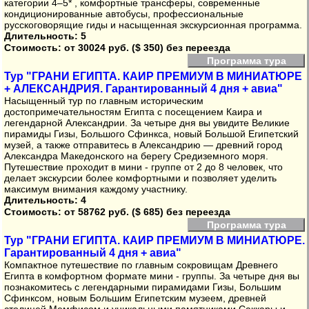
категории 4–5* , комфортные трансферы, современные
кондиционированные автобусы, профессиональные
русскоговорящие гиды и насыщенная экскурсионная программа.
Длительность: 5
Стоимость:
от 30024 руб. ($ 350) без переезда
Программа тура
Тур "ГРАНИ ЕГИПТА. КАИР ПРЕМИУМ В МИНИАТЮРЕ
+ АЛЕКСАНДРИЯ. Гарантированный 4 дня + авиа"
Насыщенный тур по главным историческим
достопримечательностям Египта с посещением Каира и
легендарной Александрии. За четыре дня вы увидите Великие
пирамиды Гизы, Большого Сфинкса, новый Большой Египетский
музей, а также отправитесь в Александрию — древний город
Александра Македонского на берегу Средиземного моря.
Путешествие проходит в мини - группе от 2 до 8 человек, что
делает экскурсии более комфортными и позволяет уделить
максимум внимания каждому участнику.
Длительность: 4
Стоимость:
от 58762 руб. ($ 685) без переезда
Программа тура
Тур "ГРАНИ ЕГИПТА. КАИР ПРЕМИУМ В МИНИАТЮРЕ.
Гарантированный 4 дня + авиа"
Компактное путешествие по главным сокровищам Древнего
Египта в комфортном формате мини - группы. За четыре дня вы
познакомитесь с легендарными пирамидами Гизы, Большим
Сфинксом, новым Большим Египетским музеем, древней