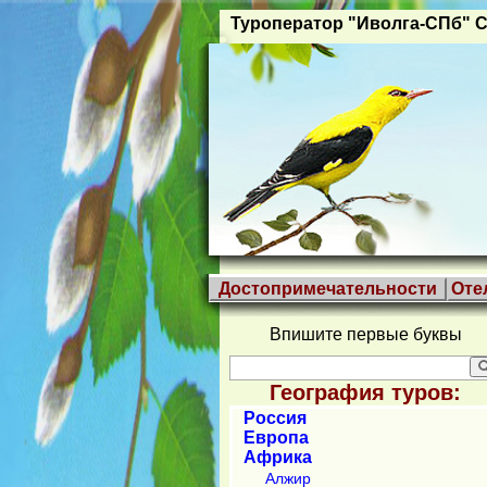
Туроператор "Иволга-СПб" С
Достопримечательности
Оте
Впишите первые буквы
География туров:
Россия
Европа
Африка
Алжир