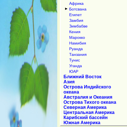
Африка
►
Ботсвана
Египет
Замбия
Зимбабве
Кения
Марокко
Намибия
Руанда
Танзания
Тунис
Уганда
ЮАР
Ближний Восток
Азия
Острова Индийского
океана
Австралия и Океания
Острова Тихого океана
Северная Америка
Центральная Америка
Карибский бассейн
Южная Америка