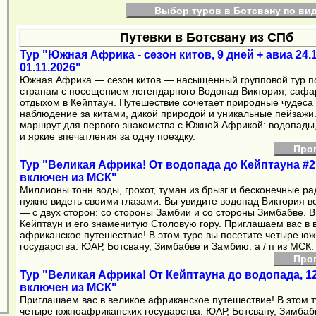
Выбор туров в Ботсвану по ви
Путевки в Ботсвану из СПб
Тур "Южная Африка - сезон китов, 9 дней + авиа 24.1
01.11.2026"
Южная Африка — сезон китов — насыщенный групповой тур п
странам с посещением легендарного Водопад Виктория, сафар
отдыхом в Кейптаун. Путешествие сочетает природные чудеса
наблюдение за китами, дикой природой и уникальные пейзажи
маршрут для первого знакомства с Южной Африкой: водопады,
и яркие впечатления за одну поездку.
Про
Тур "Великая Африка! От водопада до Кейптауна #2, 
включен из МСК"
Миллионы тонн воды, грохот, туман из брызг и бесконечные ра
нужно видеть своими глазами. Вы увидите водопад Виктория в
— с двух сторон: со стороны Замбии и со стороны Зимбабве. В
Кейптаун и его знаменитую Столовую гору. Приглашаем вас в 
африканское путешествие! В этом туре вы посетите четыре ю
государства: ЮАР, Ботсвану, Зимбабве и Замбию. а / п из МСК.
Про
Тур "Великая Африка! От Кейптауна до водопада, 12 
включен из МСК"
Приглашаем вас в великое африканское путешествие! В этом т
четыре южноафриканских государства: ЮАР, Ботсвану, Зимбаб