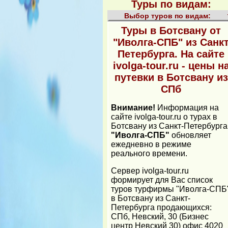
Туры по видам:
Выбор туров по видам:
Туры в Ботсвану от
"Иволга-СПБ" из Санк
Петербурга. На сайте
ivolga-tour.ru - цены н
путевки в Ботсвану из
СПб
Внимание!
Информация на
сайте ivolga-tour.ru о турах в
Ботсвану из Санкт-Петербурга
"Иволга-СПБ"
обновляет
ежедневно в режиме
реального времени.
Cервер ivolga-tour.ru
формирует для Вас список
туров турфирмы "Иволга-СПБ
в Ботсвану из Санкт-
Петербурга продающихся:
СПб, Невский, 30 (Бизнес
центр Невский 30) офис 4020