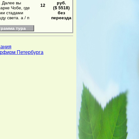
. Далее вы
руб.
12
арке Чобе, где
($ 5518)
ми стадами
без
ду света. а / п
переезда
грамма тура