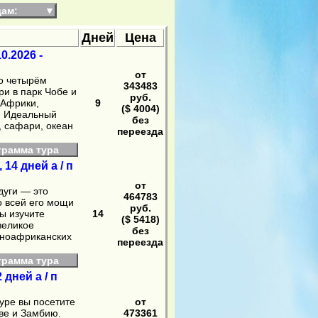
дам:
▼
Дней
Цена
0.2026 -
от
о четырём
343483
и в парк Чобе и
руб.
 Африки,
9
($ 4004)
. Идеальный
без
 сафари, океан
переезда
грамма тура
14 дней а / п
от
дуги — это
464783
о всей его мощи
руб.
ы изучите
14
($ 5418)
великое
без
жноафриканских
переезда
грамма тура
дней а / п
уре вы посетите
от
ве и Замбию.
473361