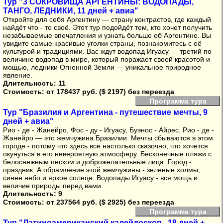
Тур "3 СОКРОВИЩА АРГЕНТИНЫ: ВОДОПАДЫ,
ТАНГО, ЛЕДНИКИ, 11 дней + авиа"
Откройте для себя Аргентину — страну контрастов, где каждый
найдёт что - то своё. Этот тур подойдёт тем, кто хочет получить
незабываемые впечатления и узнать больше об Аргентине. Вы
увидите самые красивые уголки страны, познакомитесь с её
культурой и традициями. Вас ждут водопад Игуасу — третий по
величине водопад в мире, который поражает своей красотой и
мощью, ледники Огненной Земли — уникальное природное
явление.
Длительность: 11
Стоимость:
от 178437 руб. ($ 2197) без переезда
Программа тура
Тур "Бразилия и Аргентина - путешествие мечты, 9
дней + авиа"
Рио - де - Жанейро, Фос - ду - Игуасу, Буэнос - Айрес. Рио - де -
Жанейро — это жемчужина Бразилии. Мечты сбываются в этом
городе - потому что здесь все настолько сказочно, что хочется
окунуться в его невероятную атмосферу. Бесконечные пляжи с
белоснежным песком и доброжелательные лица. Город -
праздник. А обрамление этой жемчужины - зеленые холмы,
синее небо и яркое солнце. Водопады Игуасу - вся мощь и
величие природы перед вами.
Длительность: 9
Стоимость:
от 237564 руб. ($ 2925) без переезда
Программа тура
Тур "Латиноамериканский калейдоскоп , 18 дней +