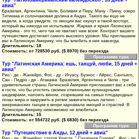
авиа"
Бразилия, Аргентина, Чили, Боливия и Перу, Мачу - Пикчу, озеро
Титикака и солончаковая долина в Андах. Такого вы еще не
видели, а когда увидите, то эмоции вас окунут в такой восторг,
который вы никогда не испытывали. Жаркая и яркая Латинская
Америка - это то, чего так не хватает нам всем. Контраст вашего
путешествия достигает самого высокого уровня. Мы приглашаем
вас в Латинскую Америку, что бы влюбить в нее навсегда.
Длительность: 18
Стоимость:
от 728530 руб. ($ 8970) без переезда
Программа тура
Тур "Латинская Америка: ешь, танцуй, люби, 15 дней +
авиа"
Рио - де - Жанейро, Фос - ду - Игуасу, Буэнос - Айрес, Сантьяго,
Сан - Педро - де - Атакама. Бразилия, Аргентина и Чили - три
удивительные страны Латинской Америки приглашают вас к себе
в гости, что бы угостить своими отменными кулинарными
шедеврами, напоить вином, созревшим на самых плодародных
лозах мира и закружить в ритми зажигательных латино -
американских танцев в вихре карнавала эмоций и страстей. В
Латинскую Америку невозможно не влюбиться.
Длительность: 15
Стоимость:
от 554722 руб. ($ 6830) без переезда
Программа тура
Тур "Путешествие в Анды, 12 дней + авиа"
Рио - де - Жанейро, статуя Христа, " Сахарная Голова" , Фос - ду